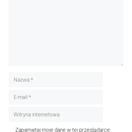
Komentarz
Nazwa
E-
mail
Witryna
internetowa
Zapamiętaj moje dane w tej przeglądarce