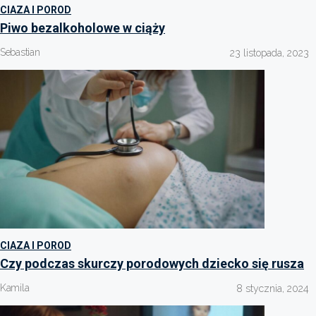
CIAZA I POROD
Piwo bezalkoholowe w ciąży
Sebastian
23 listopada, 2023
CIAZA I POROD
Czy podczas skurczy porodowych dziecko się rusza
Kamila
8 stycznia, 2024