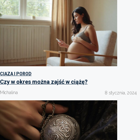
CIAZA I POROD
Czy w okres można zajść w ciążę?
Michalina
8 stycznia, 2024