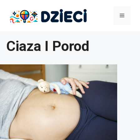
Przejdź
Menu
do
treści
Ciaza I Porod