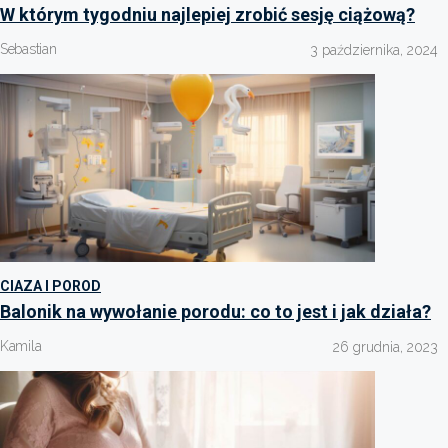
W którym tygodniu najlepiej zrobić sesję ciążową?
Sebastian
3 października, 2024
CIAZA I POROD
Balonik na wywołanie porodu: co to jest i jak działa?
Kamila
26 grudnia, 2023