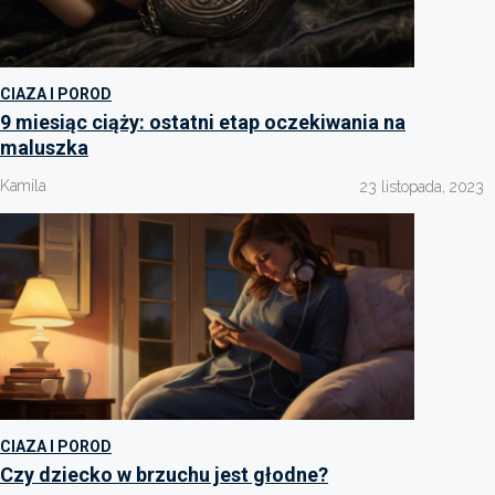
CIAZA I POROD
9 miesiąc ciąży: ostatni etap oczekiwania na
maluszka
Kamila
23 listopada, 2023
CIAZA I POROD
Czy dziecko w brzuchu jest głodne?