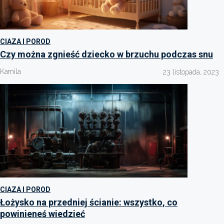
CIAZA I POROD
Czy można zgnieść dziecko w brzuchu podczas snu
Kamila
23 listopada, 2023
CIAZA I POROD
Łożysko na przedniej ścianie: wszystko, co
powinieneś wiedzieć