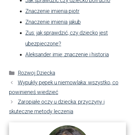
Jak sprawdzić czy dziecko boli ucho
Znaczenie imienia piotr
Znaczenie imienia jakub
Zus: jak sprawdzić, czy dziecko jest
ubezpieczone?
Aleksander imię: znaczenie i historia
Kategorie
Rozwoj Dziecka
Wypukły pępek u niemowlaka: wszystko, co
powinieneś wiedzieć
Zaropiałe oczy u dziecka: przyczyny i
skuteczne metody leczenia