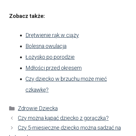
Zobacz także:
Drętwienie rąk w ciąży
Bolesna owulacja
Łożysko po porodzie
Mdłości przed okresem
Czy dziecko w brzuchu może mieć
czkawkę?
Kategorie
Zdrowie Dziecka
Czy można kąpać dziecko z gorączką?
Czy 5-miesięczne dziecko można sadzać na