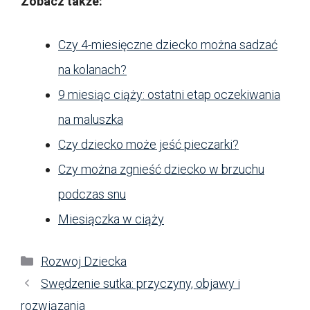
Zobacz także:
Czy 4-miesięczne dziecko można sadzać
na kolanach?
9 miesiąc ciąży: ostatni etap oczekiwania
na maluszka
Czy dziecko może jeść pieczarki?
Czy można zgnieść dziecko w brzuchu
podczas snu
Miesiączka w ciąży
Kategorie
Rozwoj Dziecka
Swędzenie sutka: przyczyny, objawy i
rozwiązania