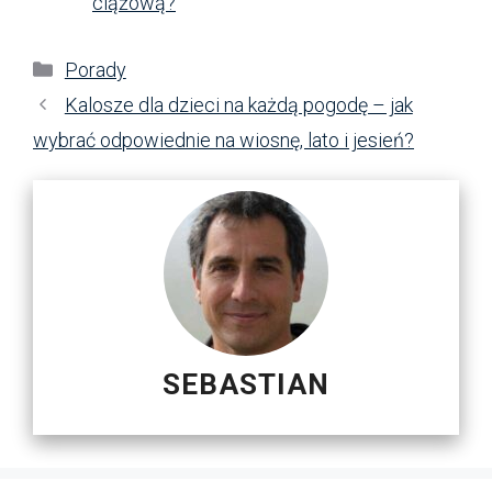
ciążową?
Kategorie
Porady
Kalosze dla dzieci na każdą pogodę – jak
wybrać odpowiednie na wiosnę, lato i jesień?
SEBASTIAN