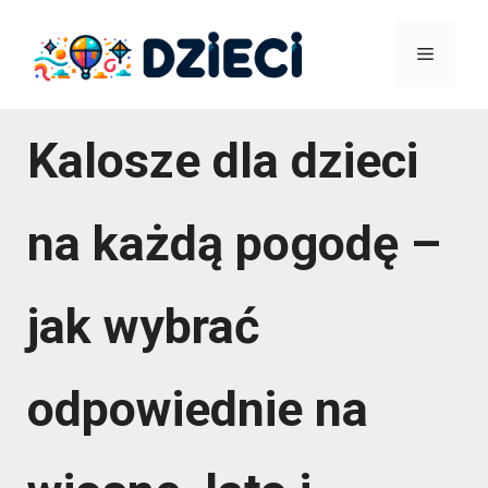
Przejdź
Menu
do
treści
Kalosze dla dzieci
na każdą pogodę –
jak wybrać
odpowiednie na