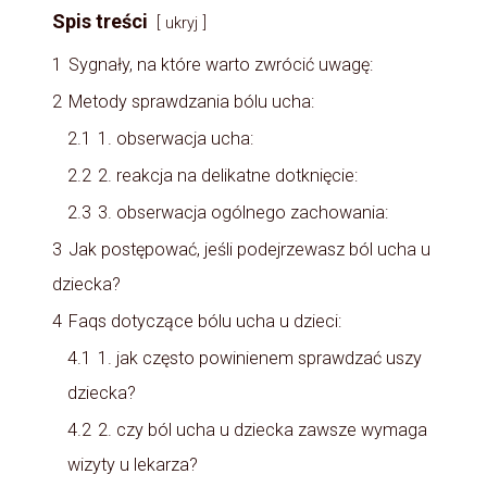
Spis treści
ukryj
1
Sygnały, na które warto zwrócić uwagę:
2
Metody sprawdzania bólu ucha:
2.1
1. obserwacja ucha:
2.2
2. reakcja na delikatne dotknięcie:
2.3
3. obserwacja ogólnego zachowania:
3
Jak postępować, jeśli podejrzewasz ból ucha u
dziecka?
4
Faqs dotyczące bólu ucha u dzieci:
4.1
1. jak często powinienem sprawdzać uszy
dziecka?
4.2
2. czy ból ucha u dziecka zawsze wymaga
wizyty u lekarza?