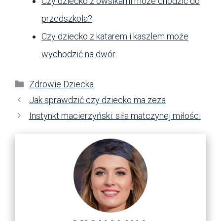
Czy dziecko z owsikami może chodzić do
przedszkola?
Czy dziecko z katarem i kaszlem może
wychodzić na dwór
Kategorie
Zdrowie Dziecka
Jak sprawdzić czy dziecko ma zeza
Instynkt macierzyński: siła matczynej miłości