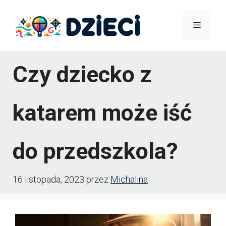
Przejdź
Menu
do
treści
Czy dziecko z
katarem może iść
do przedszkola?
16 listopada, 2023
przez
Michalina