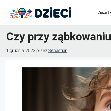
Przejdź
Ciaza I
do
treści
Czy przy ząbkowaniu 
1 grudnia, 2023
przez
Sebastian