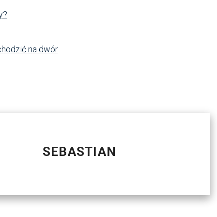
y?
chodzić na dwór
SEBASTIAN