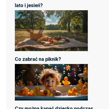
lato i jesień?
Co zabrać na piknik?
Czy można kąpać dziecko podczas