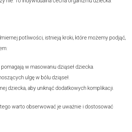
y nie. To indywidualna cecha organizmu dziecka.
ernej potliwości, istnieją kroki, które możemy podjąć,
em:
e pomagają w masowaniu dziąseł dziecka.
noszących ulgę w bólu dziąseł.
ej dziecka, aby uniknąć dodatkowych komplikacji.
dlatego warto obserwować je uważnie i dostosować