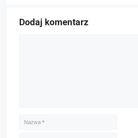
Dodaj komentarz
Komentarz
Nazwa
E-