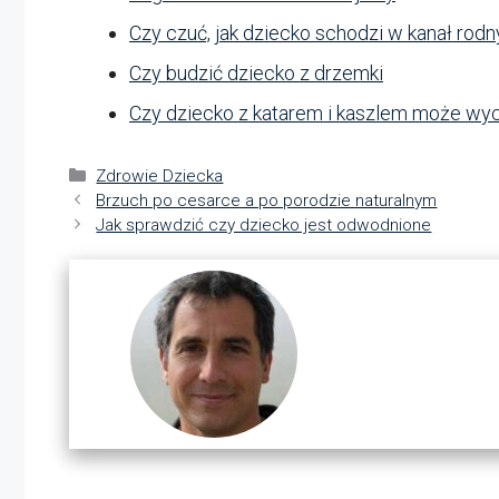
Czy czuć, jak dziecko schodzi w kanał rodn
Czy budzić dziecko z drzemki
Czy dziecko z katarem i kaszlem może wy
Kategorie
Zdrowie Dziecka
Brzuch po cesarce a po porodzie naturalnym
Jak sprawdzić czy dziecko jest odwodnione