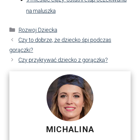
na maluszka
Kategorie
Rozwoj Dziecka
Czy to dobrze, że dziecko śpi podczas
gorączki?
Czy przykrywać dziecko z gorączką?
MICHALINA